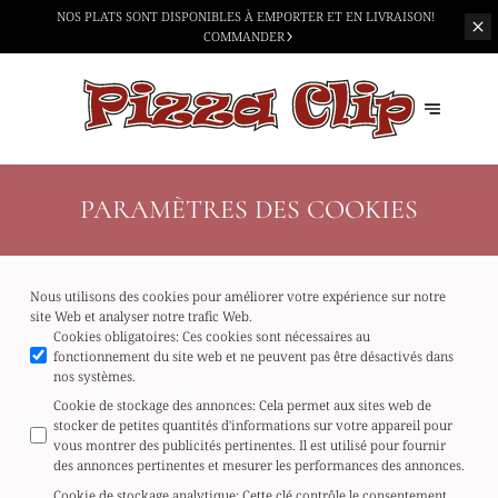
NOS PLATS SONT DISPONIBLES À
EMPORTER ET EN LIVRAISON!
COMMANDER
PARAMÈTRES DES COOKIES
Nous utilisons des cookies pour améliorer votre expérience sur notre
site Web et analyser notre trafic Web.
Cookies obligatoires
:
Ces cookies sont nécessaires au
fonctionnement du site web et ne peuvent pas être désactivés dans
nos systèmes.
Cookie de stockage des annonces
:
Cela permet aux sites web de
stocker de petites quantités d'informations sur votre appareil pour
vous montrer des publicités pertinentes. Il est utilisé pour fournir
des annonces pertinentes et mesurer les performances des annonces.
Cookie de stockage analytique
:
Cette clé contrôle le consentement